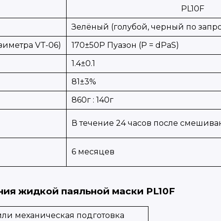
PL10F
Зелёный (голубой, черный по запро
зиметра VT-06)
170±50P Пуазон (P = dPaS)
1.4±0.1
81±3%
860г : 140г
В течение 24 часов после смешива
6 месяцев
ия жидкой паяльной маски PL10F
ли механическая подготовка