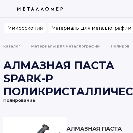
ТОВАРЫ
КАТЕГОРИИ
ПО ВАШЕМУ ЗАПРОСУ НИЧЕГО НЕ НАШЛОСЬ.
ПОПРОБУЙТЕ ИЗМЕНИТЬ ФРАЗУ
Микроскопия
Материалы для металлографии
Каталог
Материалы для металлографии
Полирова
АЛМАЗНАЯ ПАСТА
SPARK-P
ПОЛИКРИСТАЛЛИЧЕС
Полирование
АЛМАЗНАЯ ПАСТА