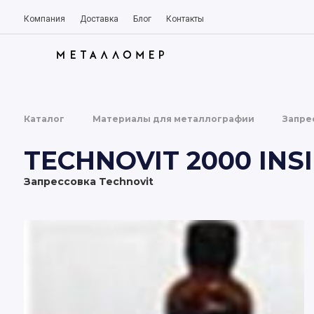
ТОВАРЫ
КАТЕГОР
ПО
И
Компания
Доставка
Блог
Контакты
Каталог
Материалы для металлографии
Запре
TECHNOVIT 2000 INS
Запрессовка Technovit