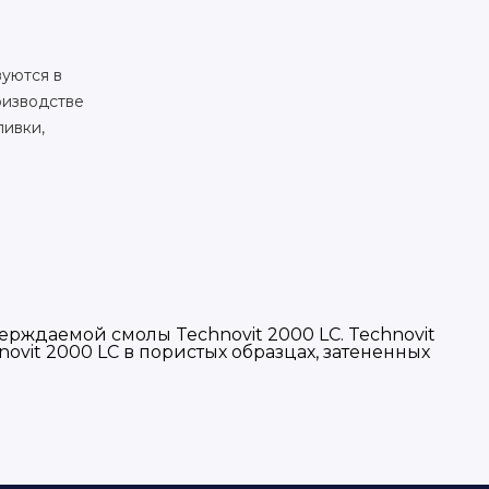
зуются в
оизводстве
ливки,
ждаемой смолы Technovit 2000 LC. Technovit
ovit 2000 LC в пористых образцах, затененных