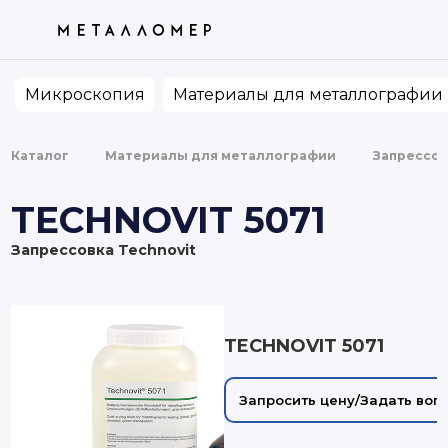
ТОВАРЫ
КАТЕГОРИИ
ПО ВАШЕМУ ЗАПРОСУ НИЧЕГО НЕ
НАШЛОСЬ. ПОПРОБУЙТЕ ИЗМЕНИТЬ ФРАЗУ
Микроскопия
Материалы для металлографии
Каталог
Материалы для металлографии
Запрессов
TECHNOVIT 5071
Запрессовка Technovit
TECHNOVIT 5071
Запросить цену/Задать воп