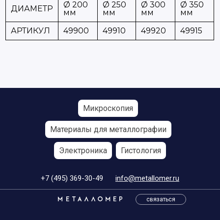
Ø 200
Ø 250
Ø 300
Ø 350
ДИАМЕТР
мм
мм
мм
мм
АРТИКУЛ
49900
49910
49920
49915
Микроскопия
Материалы для металлографии
Электроника
Гистология
+7 (495) 369-30-49
info@metallomer.ru
связаться